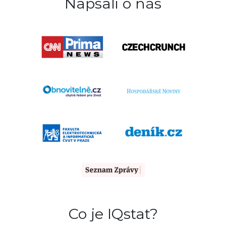
Napsali o nás
Co je IQstat?