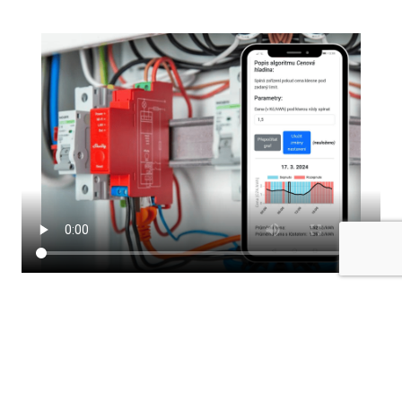
IQstat je cloudová služba, která
vám pomocí chytrých zařízení
pomáhá šetřit za elektřinu.