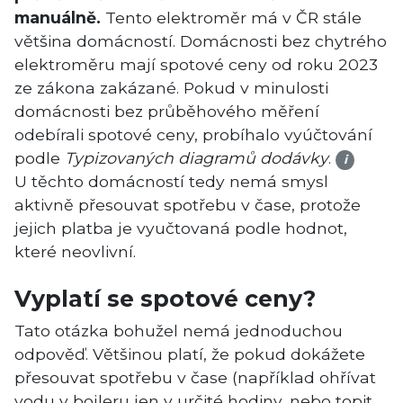
manuálně.
Tento elektroměr má v ČR stále
většina domácností. Domácnosti bez chytrého
elektroměru mají spotové ceny od roku 2023
ze zákona zakázané. Pokud v minulosti
domácnosti bez průběhového měření
odebírali spotové ceny, probíhalo vyúčtování
podle
Typizovaných diagramů dodávky
.
i
U těchto domácností tedy nemá smysl
aktivně přesouvat spotřebu v čase, protože
jejich platba je vyučtovaná podle hodnot,
které neovlivní.
Vyplatí se spotové ceny?
Tato otázka bohužel nemá jednoduchou
odpověď. Většinou platí, že pokud dokážete
přesouvat spotřebu v čase (například ohřívat
vodu v bojleru jen v určité hodiny, nebo topit