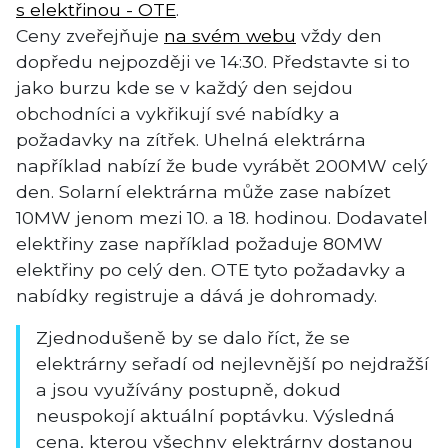
s elektřinou - OTE
.
Ceny zveřejňuje
na svém webu
vždy den
dopředu nejpozději ve 14:30. Představte si to
jako burzu kde se v každý den sejdou
obchodníci a vykřikují své nabídky a
požadavky na zítřek. Uhelná elektrárna
například nabízí že bude vyrábět 200MW celý
den. Solarní elektrárna může zase nabízet
10MW jenom mezi 10. a 18. hodinou. Dodavatel
elektřiny zase například požaduje 80MW
elektřiny po celý den. OTE tyto požadavky a
nabídky registruje a dává je dohromady.
Zjednodušeně by se dalo říct, že se
elektrárny seřadí od nejlevnější po nejdražší
a jsou využívány postupně, dokud
neuspokojí aktuální poptávku. Výsledná
cena, kterou všechny elektrárny dostanou