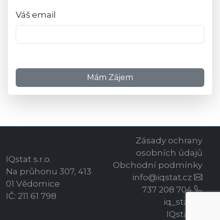
Váš email
Zásady ochrany
osobních údajů
IQstat s.r.o.
Obchodní podmínky
Na průhonu 307, 413
info@iqstat.cz
01 Vědomice
737 208 704
IČ: 211 61 798
iq_stat
IQstat