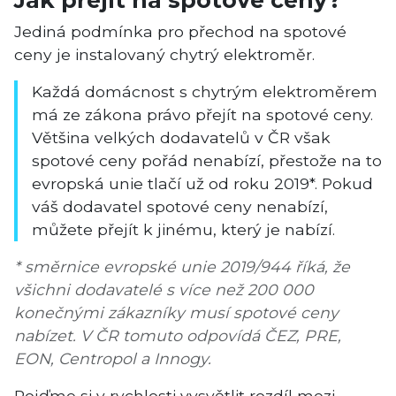
Jak přejít na spotové ceny?
Jediná podmínka pro přechod na spotové
ceny je instalovaný chytrý elektroměr.
Každá domácnost s chytrým elektroměrem
má ze zákona právo přejít na spotové ceny.
Většina velkých dodavatelů v ČR však
spotové ceny pořád nenabízí, přestože na to
evropská unie tlačí už od roku 2019*. Pokud
váš dodavatel spotové ceny nenabízí,
můžete přejít k jinému, který je nabízí.
* směrnice evropské unie 2019/944 říká, že
všichni dodavatelé s více než 200 000
konečnými zákazníky musí spotové ceny
nabízet. V ČR tomuto odpovídá ČEZ, PRE,
EON, Centropol a Innogy.
Pojďme si v rychlosti vysvětlit rozdíl mezi